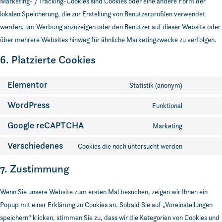
Marketing- / Tracking-Cookies sind Cookies oder eine andere Form der
lokalen Speicherung, die zur Erstellung von Benutzerprofilen verwendet
werden, um Werbung anzuzeigen oder den Benutzer auf dieser Website oder
über mehrere Websites hinweg für ähnliche Marketingzwecke zu verfolgen.
6. Platzierte Cookies
Elementor
Statistik (anonym)
Consent
to
service
WordPress
Funktional
Consent
elementor
to
service
Google reCAPTCHA
Marketing
Consent
wordpress
to
service
Verschiedenes
Cookies die noch untersucht werden
Consent
google-
to
recaptcha
service
7. Zustimmung
verschiede
Wenn Sie unsere Website zum ersten Mal besuchen, zeigen wir Ihnen ein
Popup mit einer Erklärung zu Cookies an. Sobald Sie auf „Voreinstellungen
speichern“ klicken, stimmen Sie zu, dass wir die Kategorien von Cookies und